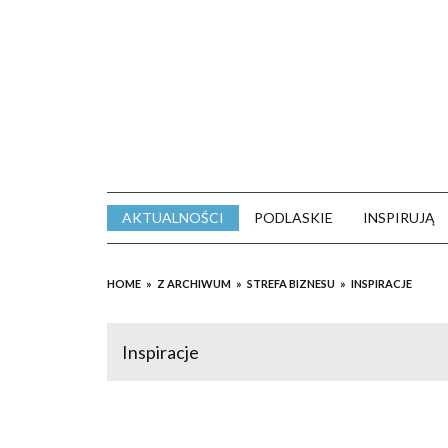
Skip
to
content
AKTUALNOŚCI
PODLASKIE
INSPIRUJĄ
HOME
Z ARCHIWUM
STREFA BIZNESU
INSPIRACJE
Inspiracje