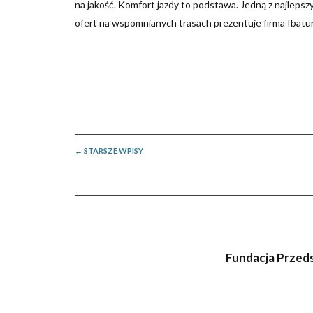
na jakość. Komfort jazdy to podstawa. Jedną z najlepsz
ofert na wspomnianych trasach prezentuje firma Ibatur
POSTS
←
STARSZE WPISY
NAVIGATION
Fundacja Przedsi