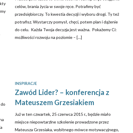
kty
celów, brania życia w swoje ręce. Potrafimy być
irmy
przedsiębiorczy. To kwestia decyzji i wyboru drogi. Ty też
potrafisz. Wystarczy pomysł, chęci, potem plan i dążenie
do celu. Każda Twoja decyzja jest ważna. Pokażemy Ci:
e
możliwości rozwoju na poziomie – […]
INSPIRACJE
Zawód Lider? – konferencja z
Mateuszem Grzesiakiem
 do
Już w ten czwartek, 25 czerwca 2015 r., będzie miało
na
miejsce niepowtarzlne szkolenie prowadzone przez
ia
Mateusza Grzesiaka, wybitnego mówce motywacyjnego,