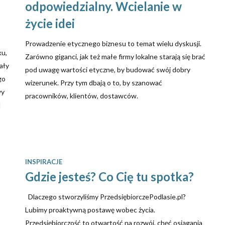
odpowiedzialny. Wcielanie w
życie idei
Prowadzenie etycznego biznesu to temat wielu dyskusji.
ku,
Zarówno giganci, jak też małe firmy lokalne starają się brać
ały
pod uwagę wartości etyczne, by budować swój dobry
go
wizerunek. Przy tym dbają o to, by szanować
wy
pracowników, klientów, dostawców.
]
INSPIRACJE
Gdzie jesteś? Co Cię tu spotka?
Dlaczego stworzyliśmy PrzedsiębiorczePodlasie.pl?
Lubimy proaktywną postawę wobec życia.
Przedsiębiorczość to otwartość na rozwój, chęć osiągania