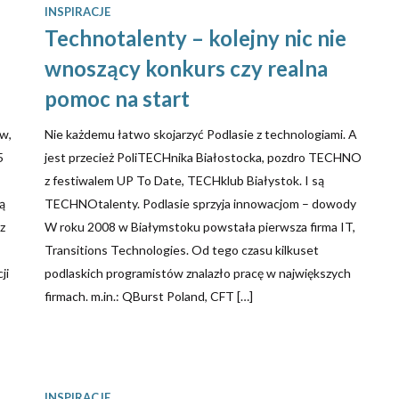
INSPIRACJE
Technotalenty – kolejny nic nie
wnoszący konkurs czy realna
pomoc na start
w,
Nie każdemu łatwo skojarzyć Podlasie z technologiami. A
5
jest przecież PoliTECHnika Białostocka, pozdro TECHNO
z festiwalem UP To Date, TECHklub Białystok. I są
ją
TECHNOtalenty. Podlasie sprzyja innowacjom – dowody
z
W roku 2008 w Białymstoku powstała pierwsza firma IT,
Transitions Technologies. Od tego czasu kilkuset
ji
podlaskich programistów znalazło pracę w największych
firmach. m.in.: QBurst Poland, CFT […]
INSPIRACJE