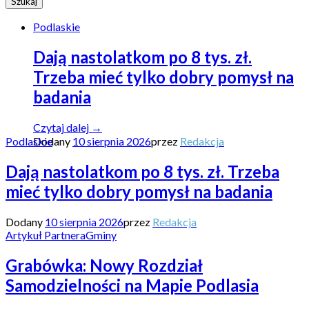
Podlaskie
Dają nastolatkom po 8 tys. zł.
Trzeba mieć tylko dobry pomysł na
badania
"Dają
Czytaj dalej
→
nastolatkom
Dodany
10 sierpnia 2026
przez
Redakcja
Podlaskie
po
8
Dają nastolatkom po 8 tys. zł. Trzeba
tys.
mieć tylko dobry pomysł na badania
zł.
Trzeba
mieć
Dodany
10 sierpnia 2026
przez
Redakcja
tylko
Artykuł Partnera
Gminy
dobry
pomysł
Grabówka: Nowy Rozdział
na
Samodzielności na Mapie Podlasia
badania"