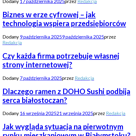
Dodany
17 października 2025
przez
Redakcja
Biznes w erze cyfrowej – jak
technologia wspiera przedsiębiorców
Dodany
9 października 2025
9 października 2025
przez
Redakcja
Czy każda firma potrzebuje własnej
strony internetowej?
Dodany
7 października 2025
przez
Redakcja
Dlaczego ramen z DOHO Sushi podbija
serca białostoczan?
Dodany
16 września 2025
21 września 2025
przez
Redakcja
Jak wygląda sytuacja na pierwotnym
rynku mieszkaniowym w Białymstoku?