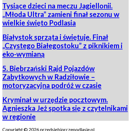
Tysiące dzieci na meczu Jagiellonii.
„Młoda Ultra” zamieni finał sezonu w
wielkie święto Podlasia
Białystok sprząta i świętuje. Finał
„Czystego Białegostoku” z piknikiem i
eko-wymianą
5. Biebrzański Rajd Pojazdów
Zabytkowych w Radziłowie –
motoryzacyjna podróż w czasie
Kryminał w urzędzie pocztowym.
Agnieszka Jeż spotka się z czytelnikami
w regionie
Copyright ©
2026 przedsiebiorczepodlasie.pl