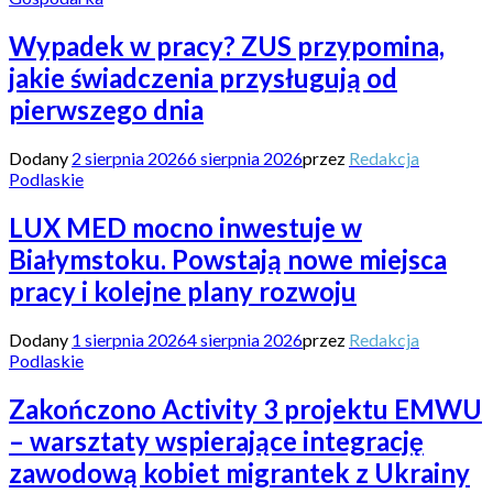
Wypadek w pracy? ZUS przypomina,
jakie świadczenia przysługują od
pierwszego dnia
Dodany
2 sierpnia 2026
6 sierpnia 2026
przez
Redakcja
Podlaskie
LUX MED mocno inwestuje w
Białymstoku. Powstają nowe miejsca
pracy i kolejne plany rozwoju
Dodany
1 sierpnia 2026
4 sierpnia 2026
przez
Redakcja
Podlaskie
Zakończono Activity 3 projektu EMWU
– warsztaty wspierające integrację
zawodową kobiet migrantek z Ukrainy