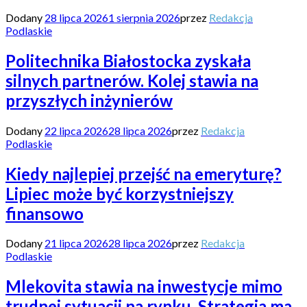
Dodany
28 lipca 2026
1 sierpnia 2026
przez
Redakcja
Podlaskie
Politechnika Białostocka zyskała
silnych partnerów. Kolej stawia na
przyszłych inżynierów
Dodany
22 lipca 2026
28 lipca 2026
przez
Redakcja
Podlaskie
Kiedy najlepiej przejść na emeryturę?
Lipiec może być korzystniejszy
finansowo
Dodany
21 lipca 2026
28 lipca 2026
przez
Redakcja
Podlaskie
Mlekovita stawia na inwestycje mimo
trudnej sytuacji na rynku. Strategia ma