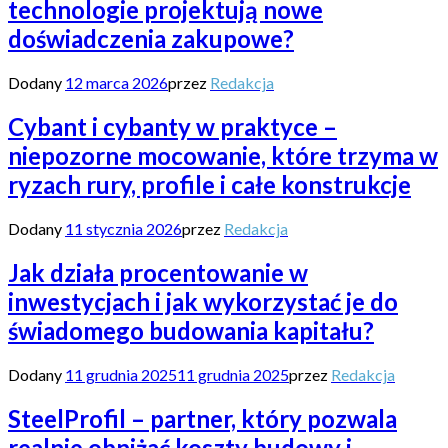
technologie projektują nowe
doświadczenia zakupowe?
Dodany
12 marca 2026
przez
Redakcja
Cybant i cybanty w praktyce –
niepozorne mocowanie, które trzyma w
ryzach rury, profile i całe konstrukcje
Dodany
11 stycznia 2026
przez
Redakcja
Jak działa procentowanie w
inwestycjach i jak wykorzystać je do
świadomego budowania kapitału?
Dodany
11 grudnia 2025
11 grudnia 2025
przez
Redakcja
SteelProfil – partner, który pozwala
realnie obniżać koszty budowy i