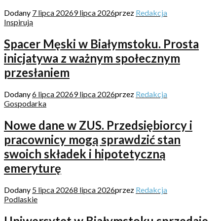
Dodany
7 lipca 2026
9 lipca 2026
przez
Redakcja
Inspirują
Spacer Męski w Białymstoku. Prosta
inicjatywa z ważnym społecznym
przesłaniem
Dodany
6 lipca 2026
9 lipca 2026
przez
Redakcja
Gospodarka
Nowe dane w ZUS. Przedsiębiorcy i
pracownicy mogą sprawdzić stan
swoich składek i hipotetyczną
emeryturę
Dodany
5 lipca 2026
8 lipca 2026
przez
Redakcja
Podlaskie
Uniwersytet w Białymstoku sprzedaje