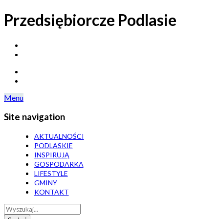
Skip
Przedsiębiorcze Podlasie
to
content
Menu
Site navigation
AKTUALNOŚCI
PODLASKIE
INSPIRUJĄ
GOSPODARKA
LIFESTYLE
GMINY
KONTAKT
Wyszukaj: