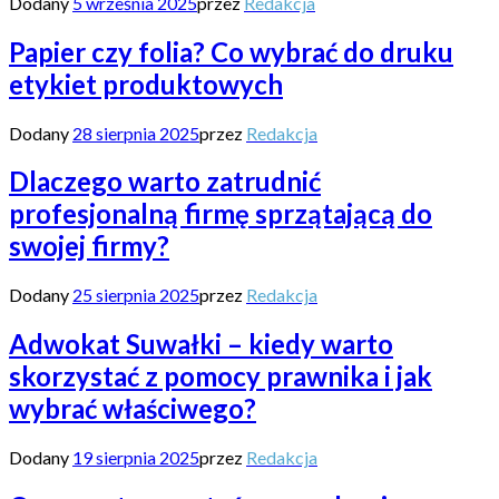
Dodany
5 września 2025
przez
Redakcja
Papier czy folia? Co wybrać do druku
etykiet produktowych
Dodany
28 sierpnia 2025
przez
Redakcja
Dlaczego warto zatrudnić
profesjonalną firmę sprzątającą do
swojej firmy?
Dodany
25 sierpnia 2025
przez
Redakcja
Adwokat Suwałki – kiedy warto
skorzystać z pomocy prawnika i jak
wybrać właściwego?
Dodany
19 sierpnia 2025
przez
Redakcja